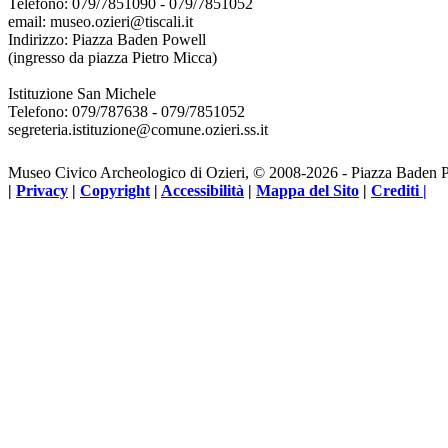
Telefono: 079/7851090 - 079/7851052
email: museo.ozieri@tiscali.it
Indirizzo: Piazza Baden Powell
(ingresso da piazza Pietro Micca)
Istituzione San Michele
Telefono: 079/787638 - 079/7851052
segreteria.istituzione@comune.ozieri.ss.it
Museo Civico Archeologico di Ozieri, © 2008-2026 - Piazza Baden 
|
Privacy
|
Copyright
|
Accessibilità
|
Mappa del Sito
|
Crediti |